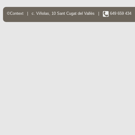
©Context | c. Viñolas, 10 Sant Cugat del Vallès |
649 659 434