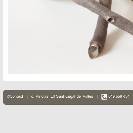
©Context | c. Viñolas, 10 Sant Cugat del Vallès |
649 659 434