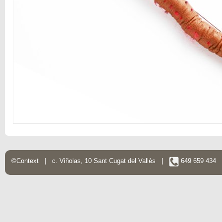
©Context | c. Viñolas, 10 Sant Cugat del Vallès |
649 659 434