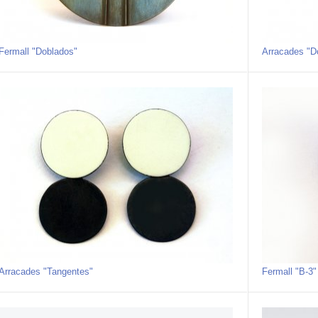
Fermall "Doblados"
Arracades "D
Arracades "Tangentes"
Fermall "B-3"