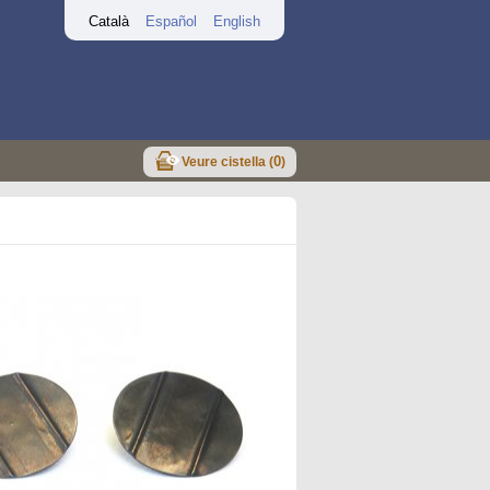
Català
Español
English
0
Veure cistella (
)