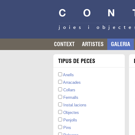
CONTEXT
ARTISTES
GALERIA
TIPUS DE PECES
Anells
Arracades
Collars
Fermalls
Instal.lacions
Objectes
Penjolls
Pins