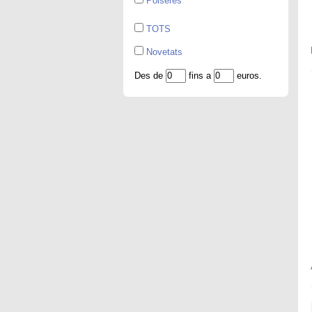
Polseres
TOTS
Novetats
Des de
fins a
euros.