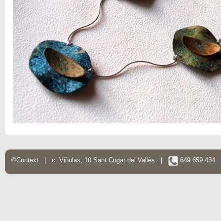
©Context | c. Viñolas, 10 Sant Cugat del Vallès |
649 659 434