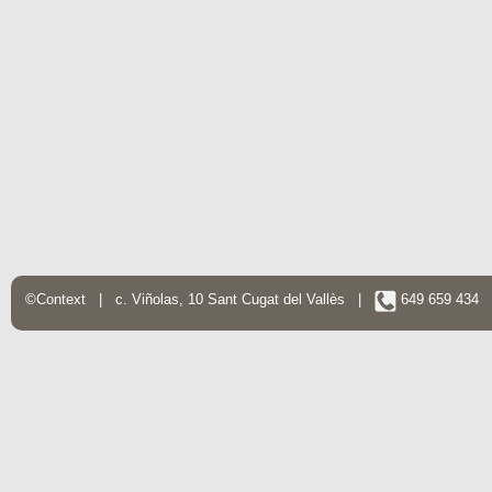
©Context | c. Viñolas, 10 Sant Cugat del Vallès |
649 659 434