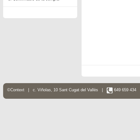
©Context | c. Viñolas, 10 Sant Cugat del Vallès |
649 659 434