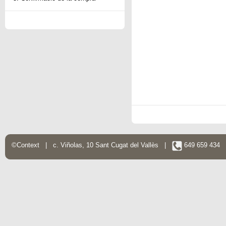
©Context | c. Viñolas, 10 Sant Cugat del Vallès |
649 659 434