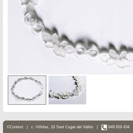
©Context | c. Viñolas, 10 Sant Cugat del Vallès |
649 659 434