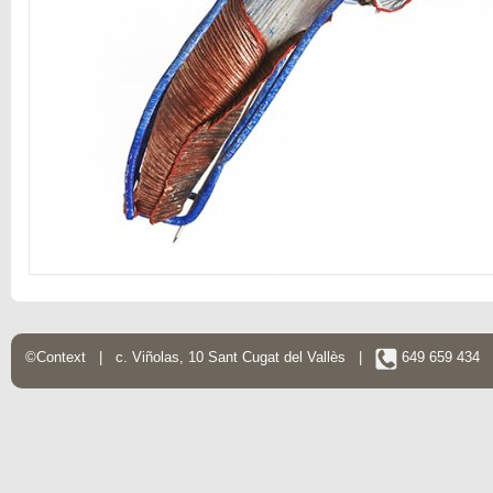
©Context | c. Viñolas, 10 Sant Cugat del Vallès |
649 659 434