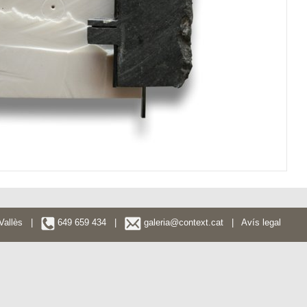
l Vallès |
649 659 434 |
galeria@context.cat
|
Avís legal