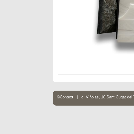
©Context | c. Viñolas, 10 Sant Cugat de