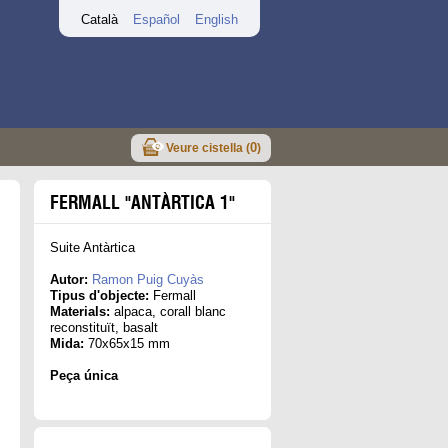
Català
Español
English
0
Veure cistella (
)
FERMALL "ANTÀRTICA 1"
Suite Antàrtica
Autor:
Ramon Puig Cuyàs
Tipus d'objecte:
Fermall
Materials:
alpaca, corall blanc
reconstituït, basalt
Mida:
70x65x15 mm
Peça única