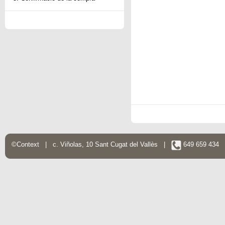
©Context | c. Viñolas, 10 Sant Cugat del Vallès |
649 659 434