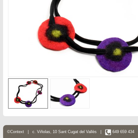
©Context | c. Viñolas, 10 Sant Cugat del Vallès |
649 659 434