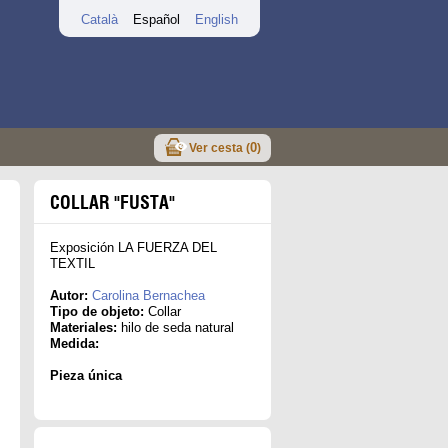
Català
Español
English
0
Ver cesta (
)
COLLAR "FUSTA"
Exposición LA FUERZA DEL
TEXTIL
Autor:
Carolina Bernachea
Tipo de objeto:
Collar
Materiales:
hilo de seda natural
Medida:
Pieza única