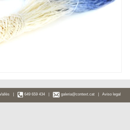
l Vallès |
649 659 434 |
galeria@context.cat
|
Aviso legal