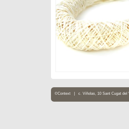
©Context | c. Viñolas, 10 Sant Cugat de