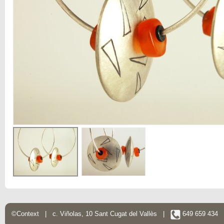
©Context | c. Viñolas, 10 Sant Cugat del Vallès |
649 659 434