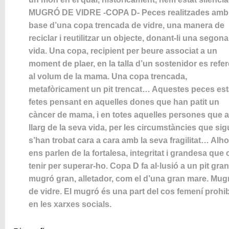
MUGRÓ DE VIDRE -COPA D- Peces realitzades amb 
base d’una copa trencada de vidre, una manera de
reciclar i reutilitzar un objecte, donant-li una segona
vida. Una copa, recipient per beure associat a un
moment de plaer, en la talla d’un sostenidor es refer
al volum de la mama. Una copa trencada,
metafòricament un pit trencat… Aquestes peces es
fetes pensant en aquelles dones que han patit un
càncer de mama, i en totes aquelles persones que a
llarg de la seva vida, per les circumstàncies que sig
s’han trobat cara a cara amb la seva fragilitat… Alh
ens parlen de la fortalesa, integritat i grandesa que 
tenir per superar-ho. Copa D fa al·lusió a un pit gran
mugró gran, alletador, com el d’una gran mare. Mug
de vidre. El mugró és una part del cos femení prohi
en les xarxes socials.