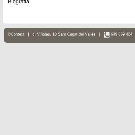
Biografia
©Context | c. Viñolas, 10 Sant Cugat del Vallès |
649 659 43