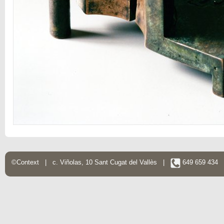
©Context | c. Viñolas, 10 Sant Cugat del Vallès |
649 659 434