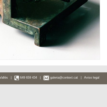
l Vallès |
649 659 434 |
galeria@context.cat
|
Aviso legal