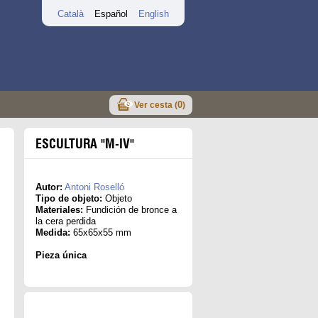
Català
Español
English
0
Ver cesta (
)
ESCULTURA "M-IV"
Autor:
Antoni Roselló
Tipo de objeto:
Objeto
Materiales:
Fundición de bronce a
la cera perdida
Medida:
65x65x55 mm
Pieza única