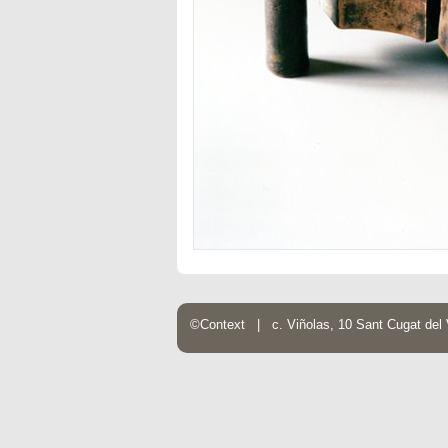
©Context | c. Viñolas, 10 Sant Cugat de