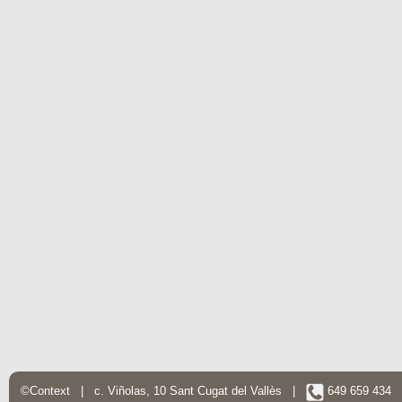
©Context | c. Viñolas, 10 Sant Cugat del Vallès |
649 659 434