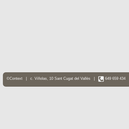
©Context | c. Viñolas, 10 Sant Cugat del Vallès |
649 659 434