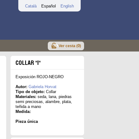
Català
Español
English
0
Ver cesta (
)
COLLAR "I"
Exposición ROJO-NEGRO
Autor:
Gabriela Horvat
Tipo de objeto:
Collar
Materiales:
seda, lana, piedras
semi preciosas, alambre, plata,
teñida a mano
Medida:
Pieza única