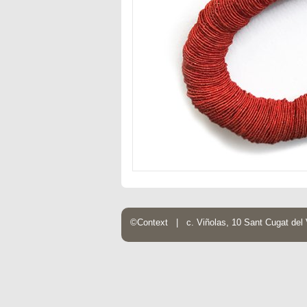
©Context | c. Viñolas, 10 Sant Cugat de