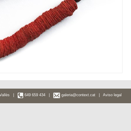
l Vallès |
649 659 434 |
galeria@context.cat
|
Aviso legal