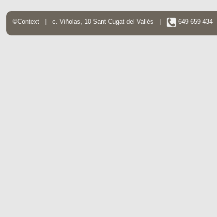
©Context | c. Viñolas, 10 Sant Cugat del Vallès |
649 659 43